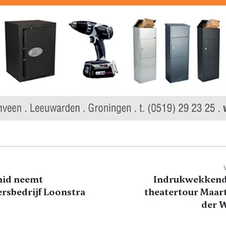
mid neemt
Indrukwekkende
ersbedrijf Loonstra
theatertour Maar
der 