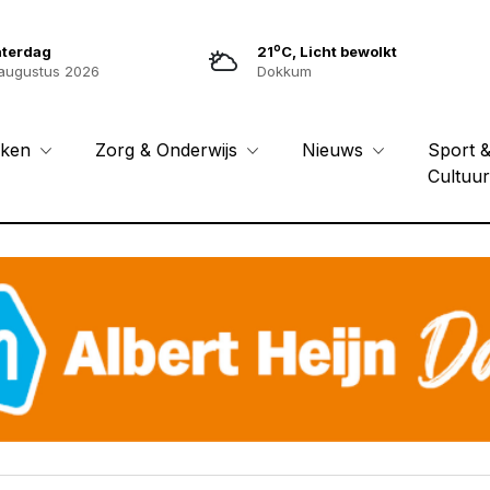
o
aterdag
21
C, Licht bewolkt
augustus 2026
Dokkum
Sport 
eken
Zorg & Onderwijs
Nieuws
Cultuu