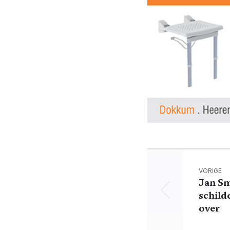
VORIGE
Jan S
schild
over