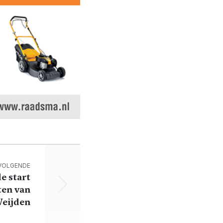
VOLGENDE
 start
ten van
Weijden