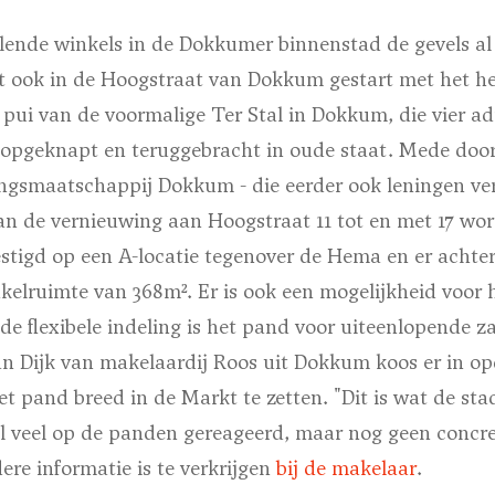
ende winkels in de Dokkumer binnenstad de gevels al h
t ook in de Hoogstraat van Dokkum gestart met het her
e pui van de voormalige Ter Stal in Dokkum, die vier ad
opgeknapt en teruggebracht in oude staat. Mede door
ngsmaatschappij Dokkum - die eerder ook leningen ve
kan de vernieuwing aan Hoogstraat 11 tot en met 17 w
vestigd op een A-locatie tegenover de Hema en er achter
kelruimte van 368m². Er is ook een mogelijkheid voor 
de flexibele indeling is het pand voor uiteenlopende z
 Dijk van makelaardij Roos uit Dokkum koos er in op
t pand breed in de Markt te zetten. "Dit is wat de stad
wel veel op de panden gereageerd, maar nog geen concr
ere informatie is te verkrijgen
bij de makelaar
.