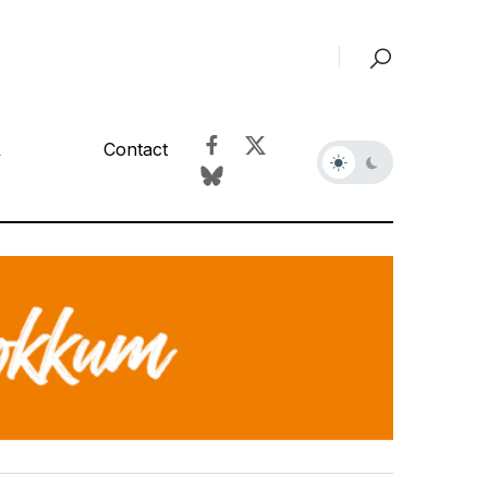
&
Contact
r