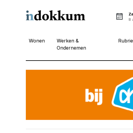
Z
8 
Wonen
Werken &
Rubri
Ondernemen