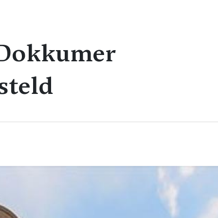
n Dokkumer
steld