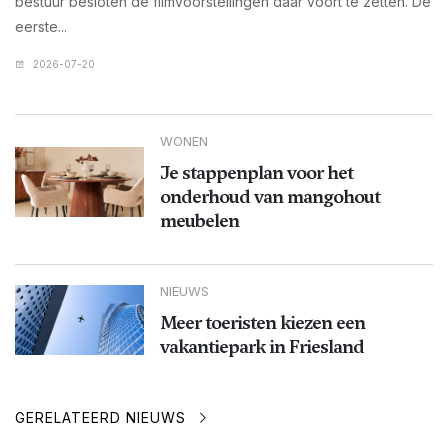
bestuur besloten de filmvoorstellingen daar voort te zetten. De
eerste...
2026-07-20
WONEN
Je stappenplan voor het
onderhoud van mangohout
meubelen
NIEUWS
Meer toeristen kiezen een
vakantiepark in Friesland
GERELATEERD NIEUWS