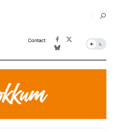
&
Contact
r