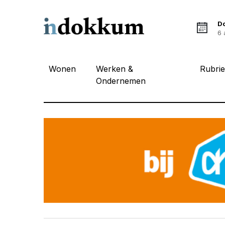
D
6 
Wonen
Werken &
Rubri
Ondernemen