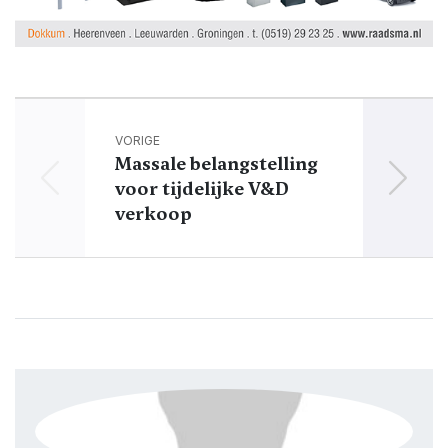
VORIGE
Massale belangstelling
Herst
voor tijdelijke V&D
Acht
verkoop