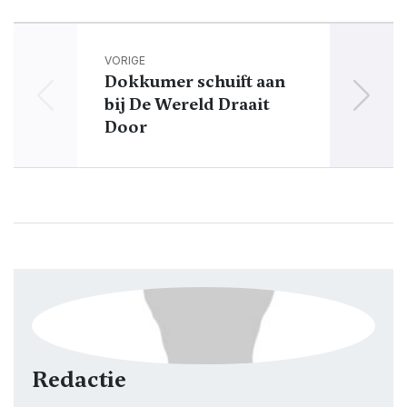
VORIGE
Dokkumer schuift aan
Har
bij De Wereld Draait
ko
Door
Redactie