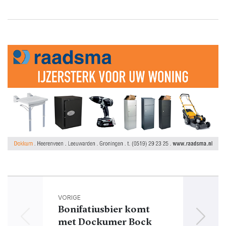
VORIGE
Bonifatiusbier komt
met Dockumer Bock
planv