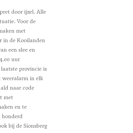
et door ijzel. Alle
tuatie. Voor de
rmaken met
r in de Kooilanden
an een slee en
14.00 uur
aatste provincie is
t weeralarm in elk
aald naar code
rt met
maken en te
n honderd
k bij de Sionsberg