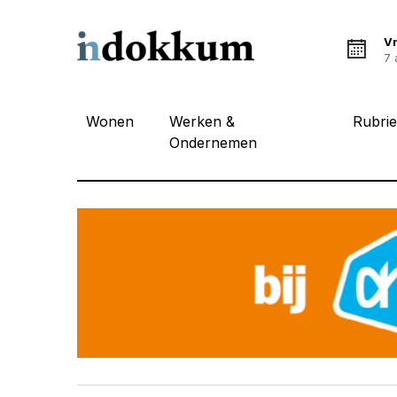
Vr
7 
Wonen
Werken &
Rubri
Ondernemen