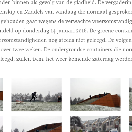
nden binnen als gevolg van de gladheid. De vergaderin
nskip en Middels van vandaag die normaal gesproken
gehouden gaat wegens de verwachte weersomstandigh
deld op donderdag 14 januari 2016. De groene contai
rsomstandigheden nog steeds niet geleegd. De volgen
s over twee weken. De ondergrondse containers die no
eegd, zullen i.v.m. het weer komende zaterdag worde