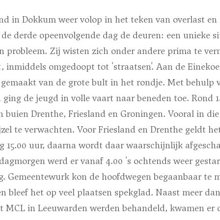
 in Dokkum weer volop in het teken van overlast en pr
r de derde opeenvolgende dag de deuren: een unieke si
n probleem. Zij wisten zich onder andere prima te ve
, inmiddels omgedoopt tot 'straatsen'. Aan de Einekoe
gemaakt van de grote bult in het rondje. Met behulp v
 ging de jeugd in volle vaart naar beneden toe. Rond 
buien Drenthe, Friesland en Groningen. Vooral in die l
el te verwachten. Voor Friesland en Drenthe geldt he
g 15.00 uur, daarna wordt daar waarschijnlijk afgesch
dagmorgen werd er vanaf 4.00 's ochtends weer gesta
ing. Gemeentewurk kon de hoofdwegen begaanbaar te 
en bleef het op veel plaatsen spekglad. Naast meer da
t MCL in Leeuwarden werden behandeld, kwamen er oo