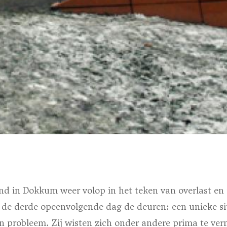
 in Dokkum weer volop in het teken van overlast en pr
r de derde opeenvolgende dag de deuren: een unieke si
n probleem. Zij wisten zich onder andere prima te ve