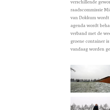
verschillende gewo
raadscommissie Mie
van Dokkum wordt 
agenda wordt behan
verband met de wee
groene container i
vandaag worden gel