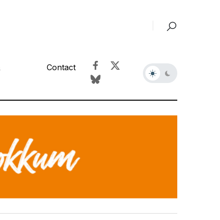
&
Contact
r