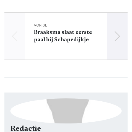
VORIGE
Braaksma slaat eerste
Ee
paal bij Schapedijkje
Opu
Redactie