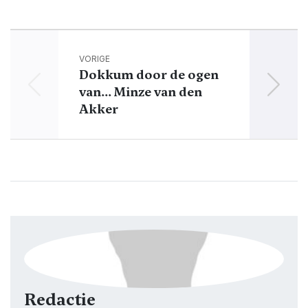
VORIGE
Dokkum door de ogen
D
van... Minze van den
avo
Akker
Redactie