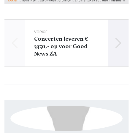
VORIGE
Concerten leveren €
3350,- op voor Good
Q
News ZA