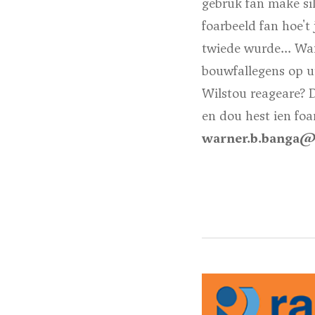
gebrúk fan make sil
foarbeeld fan hoe't
twiede wurde... Wan
bouwfallegens op u
Wilstou reageare? 
en dou hest ien foar
warner.b.banga@