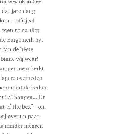
rouwes òk in heel
n dat jarenlang
um - offisjeel
 toen ut na 1853
p de Bargemerk nyt
n fan de bêste
 binne wij wear!
 amper mear kerkt
 lagere overheden
 monumintale kerken
bui al hangen... Ut
t of the box" - om
wij over un paar
eds minder mênsen