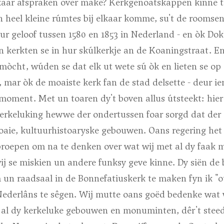
lkaar afspraken over make? Kerkgenoatskappen kinne t
n heel kleine rúmtes bij elkaar komme, su't de roomse
 geloof tussen 1580 en 1853 in Nederland - en òk Dokk
 kerkten se in hur skúlkerkje an de Koaningstraat. En
mòcht, wúden se dat elk ut wete sú òk en lieten se o
, mar òk de moaiste kerk fan de stad delsette - deur ie
 moment. Met un toaren dy't boven allus útsteekt: hier
kerkeluking hewwe der ondertussen foar sorgd dat der
moaie, kultuurhistoaryske gebouwen. Oans regering het
roepen om na te denken over wat wij met al dy faak
ij se miskien un andere funksy geve kinne. Dy siën de 
un raadsaal in de Bonnefatiuskerk te maken fyn ik "ou
Nederlâns te sêgen. Wij mutte oans goëd bedenke wat 
t al dy kerkeluke gebouwen en monuminten, dêr't ste