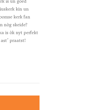
rk is un goëd
iuskerk kin un
roomse kerk fan
n nòg skeide?
a is òk nyt perfekt
ast’ praatst!