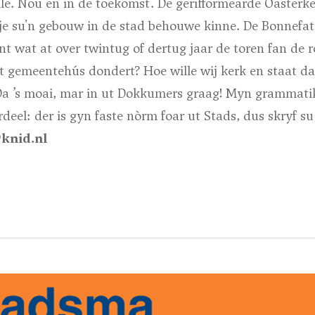
le. Nou en in de toekomst. De gerifformearde Oasterke
 je su'n gebouw in de stad behouwe kinne. De Bonnefat
t wat at over twintug of dertug jaar de toren fan de 
t gemeentehús dondert? Hoe wille wij kerk en staat da
Da ’s moai, mar in ut Dokkumers graag! Myn grammatik
deel: der is gyn faste nòrm foar ut Stads, dus skryf su 
knid.nl