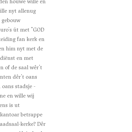
iden houwe wille en
lle nyt allenug
un gebouw
euro's út met "GOD
eiding fan kerk en
ien him nyt met de
sdiënst en met
n of de saal wêr't
nten dêr't oans
 oans stadsje -
ne en wille wij
ns is ut
 kantoar betrappe
raadsaal-kerke? Dêr