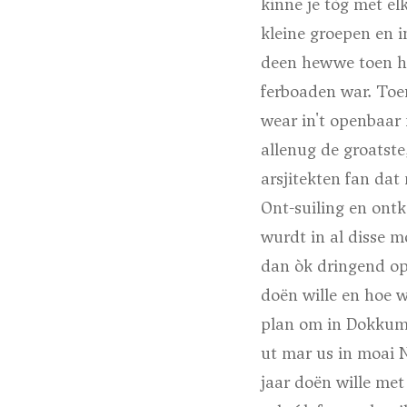
kinne je tòg met e
kleine groepen en i
deen hewwe toen hur
ferboaden war. Toen
wear in't openbaar 
allenug de groatste
arsjitekten fan dat
Ont-suiling en ont
wurdt in al disse 
dan òk dringend op
doën wille en hoe w
plan om in Dokkum 
ut mar us in moai 
jaar doën wille me