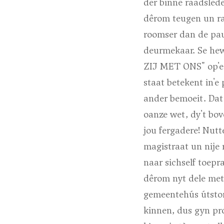
der binne raadslede
dêrom teugen un ra
roomser dan de pau
deurmekaar. Se heww
ZIJ MET ONS" op'e r
staat betekent in'e
ander bemoeit. Dat
oanze wet, dy't bov
jou fergadere! Nutt
magistraat un nije 
naar sichself toepr
dêrom nyt dele met
gemeentehús útstor
kinnen, dus gyn pro