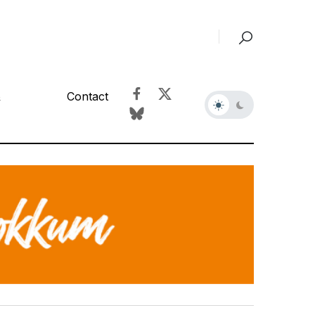
&
Contact
r