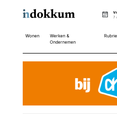
Vr
7 
Wonen
Werken &
Rubri
Ondernemen