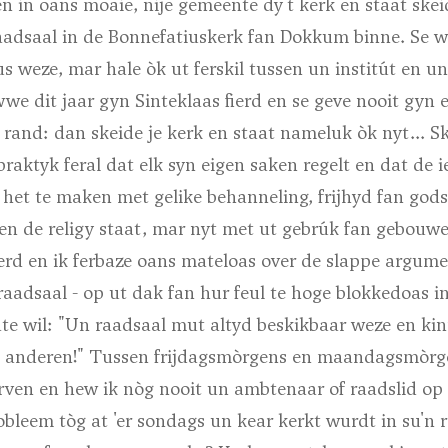
n in oans moaie, nije gemeente dy't kerk en staat ske
adsaal in de Bonnefatiuskerk fan Dokkum binne. Se wi
s weze, mar hale òk ut ferskil tussen un institút en 
e dit jaar gyn Sinteklaas fierd en se geve nooit gyn 
and: dan skeide je kerk en staat nameluk òk nyt... Sk
 praktyk feral dat elk syn eigen saken regelt en dat de 
 het te maken met gelike behanneling, frijhyd fan god
en de religy staat, mar nyt met ut gebrúk fan gebouwe
erd en ik ferbaze oans mateloas over de slappe argume
raadsaal - op ut dak fan hur feul te hoge blokkedoas in
ate wil: "Un raadsaal mut altyd beskikbaar weze en kin
 anderen!" Tussen frijdagsmòrgens en maandagsmòrge
ven en hew ik nòg nooit un ambtenaar of raadslid op
bleem tòg at 'er sondags un kear kerkt wurdt in su'n 