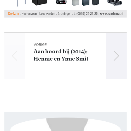
VORIGE
Aan boord bij (2014):
Hennie en Ymie Smit
Kap