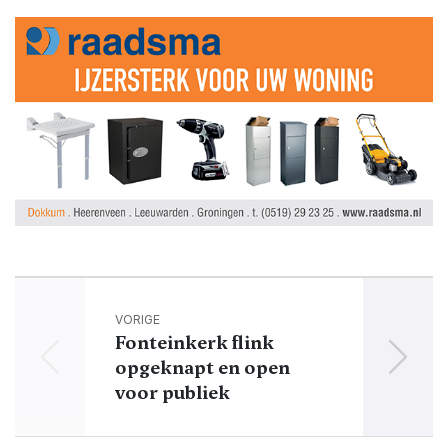
VORIGE
Fonteinkerk flink
Leegs
opgeknapt en open
voor publiek