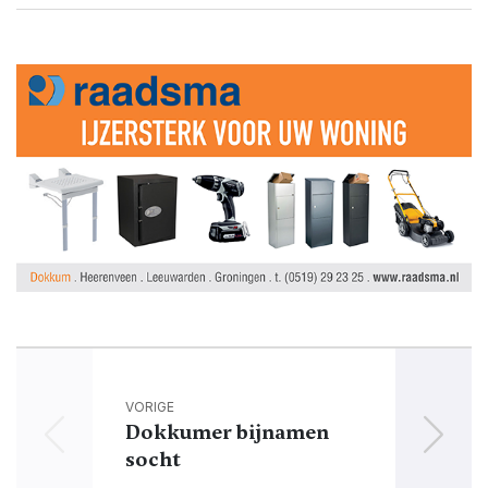
VORIGE
Dokkumer bijnamen
Glow 
socht
pa