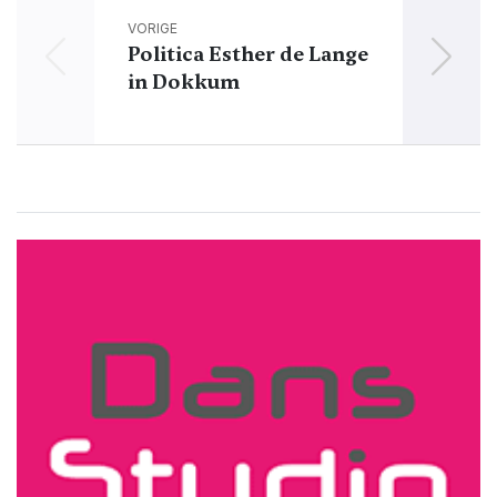
VORIGE
Politica Esther de Lange
G
in Dokkum
Moe