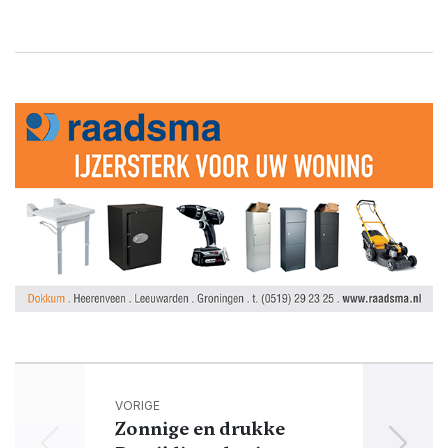
VORIGE
Zonnige en drukke
ASD 