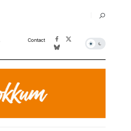
&
Contact
r