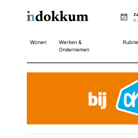
Z
8 
Wonen
Werken &
Rubri
Ondernemen