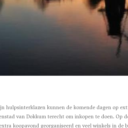
zijn hulpsinterklazen kunnen de komende dagen op ex
nenstad van Dokkum terecht om inkopen te doen. Op 
extra koopavond georganiseerd en veel winkels in de b