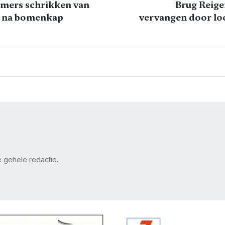
mers schrikken van
Brug Reige
e na bomenkap
vervangen door l
de gehele redactie.