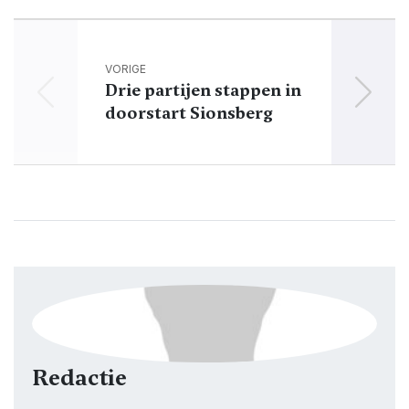
VORIGE
Drie partijen stappen in
Knal
doorstart Sionsberg
Redactie