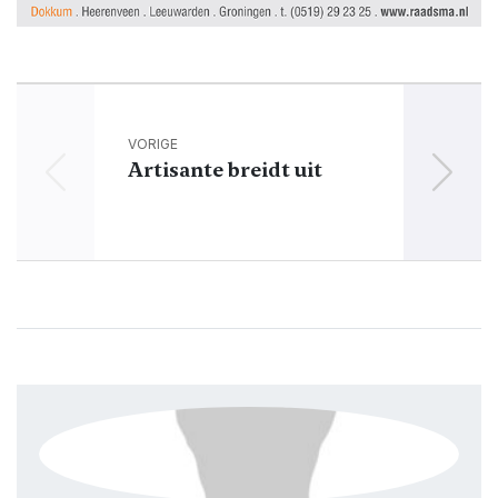
VORIGE
Artisante breidt uit
Mo
voor