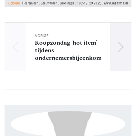
VORIGE
Koopzondag 'hot item'
O
tijdens
ondernemersbijeenkomst
D