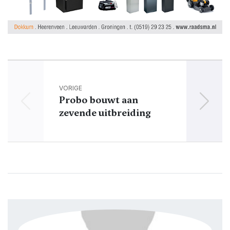
VORIGE
Probo bouwt aan
Ok
zevende uitbreiding
verpl