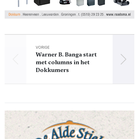
VORIGE
Warner B. Banga start
met columns in het
r
Dokkumers