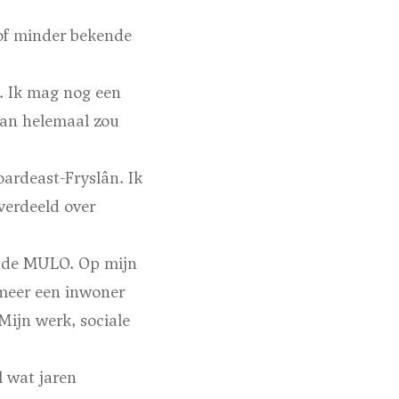
of minder bekende
d. Ik mag nog een
 dan helemaal zou
rdeast-Fryslân. Ik
verdeeld over
r de MULO. Op mijn
 meer een inwoner
Mijn werk, sociale
l wat jaren