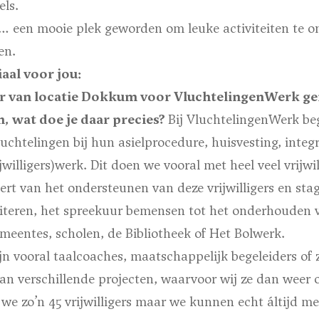
els.
s…
een mooie plek geworden om leuke activiteiten te o
en.
aal voor jou:
er van locatie Dokkum voor VluchtelingenWerk g
, wat doe je daar precies?
Bij VluchtelingenWerk be
chtelingen bij hun asielprocedure, huisvesting, integrat
willigers)werk. Dit doen we vooral met heel veel vrijwil
ert van het ondersteunen van deze vrijwilligers en stagi
iliteren, het spreekuur bemensen tot het onderhouden 
meentes, scholen, de Bibliotheek of Het Bolwerk.
zijn vooral taalcoaches, maatschappelijk begeleiders of 
an verschillende projecten, waarvoor wij ze dan weer 
 zo’n 45 vrijwilligers maar we kunnen echt áltijd meer