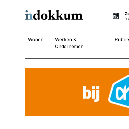
Z
9 
Wonen
Werken &
Rubri
Ondernemen