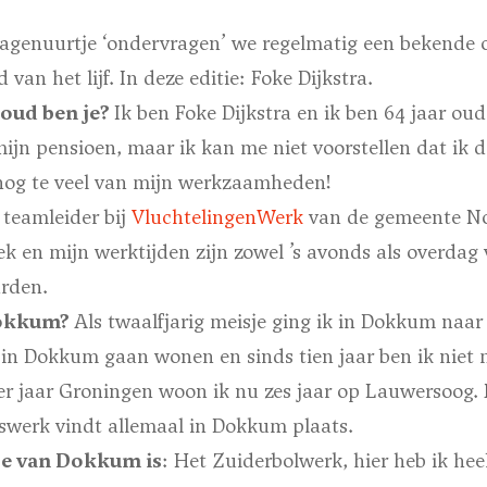
agenuurtje ‘ondervragen’ we regelmatig een bekende 
an het lijf. In deze editie: Foke Dijkstra.
 oud ben je?
Ik ben Foke Dijkstra en ik ben 64 jaar ou
mijn pensioen, maar ik kan me niet voorstellen dat ik
 nog te veel van mijn werkzaamheden!
 teamleider bij
VluchtelingenWerk
van de gemeente Noa
k en mijn werktijden zijn zowel ’s avonds als overdag 
rden.
Dokkum?
Als twaalfjarig meisje ging ik in Dokkum naa
 in Dokkum gaan wonen en sinds tien jaar ben ik niet
r jaar Groningen woon ik nu zes jaar op Lauwersoog. 
erswerk vindt allemaal in Dokkum plaats.
je van Dokkum is
: Het Zuiderbolwerk, hier heb ik hee