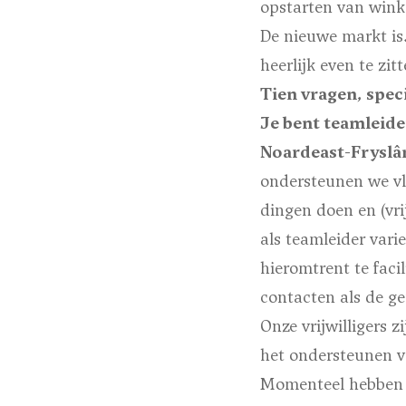
opstarten van wink
De nieuwe markt i
heerlijk even te zitt
Tien vragen, speci
Je bent teamleid
Noardeast-Fryslân
ondersteunen we vlu
dingen doen en (vrij
als teamleider varie
hieromtrent te fac
contacten als de ge
Onze vrijwilligers 
het ondersteunen v
Momenteel hebben we