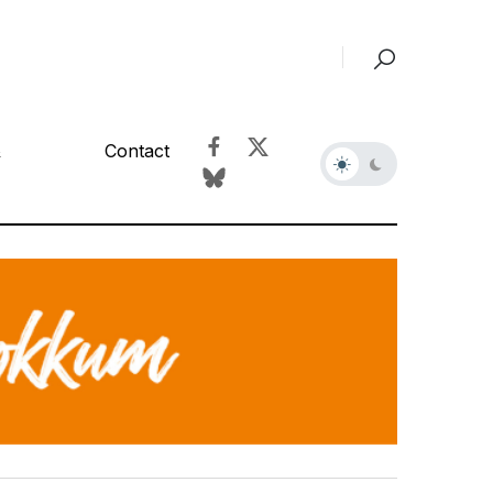
&
Contact
r