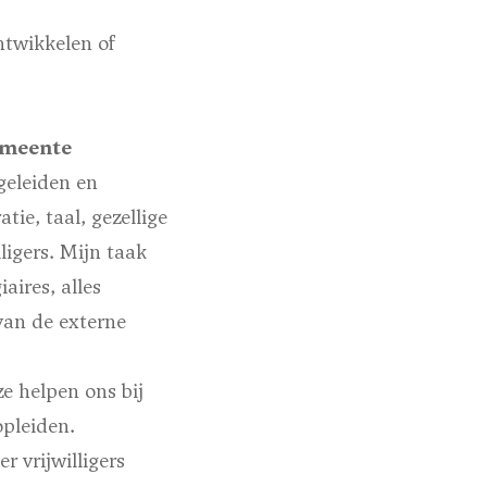
ntwikkelen of
emeente
geleiden en
ie, taal, gezellige
ligers. Mijn taak
aires, alles
van de externe
ze helpen ons bij
opleiden.
 vrijwilligers