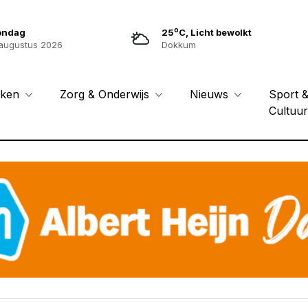
o
ondag
25
C, Licht bewolkt
augustus 2026
Dokkum
Sport 
eken
Zorg & Onderwijs
Nieuws
Cultuu