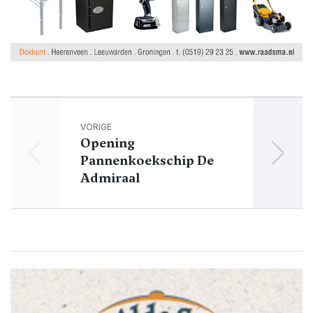
VORIGE
Opening
Pannenkoekschip De
D
Admiraal