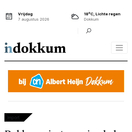
o
Vrijdag
18
C, Lichte regen
7 augustus 2026
Dokkum
Import