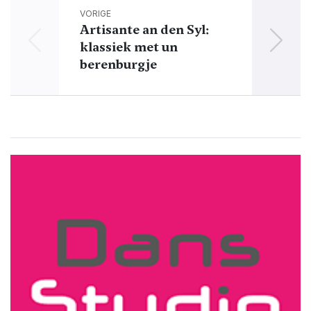
VORIGE
Artisante an den Syl:
klassiek met un
n
berenburgje