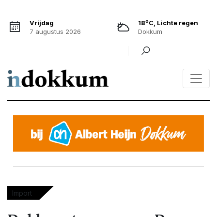
o
Vrijdag
18
C, Lichte regen
7 augustus 2026
Dokkum
Import