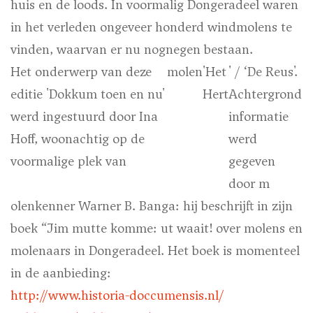
huis en de loods. In voormalig Dongeradeel waren
in het verleden ongeveer honderd windmolens te
vinden, waarvan er nu nognegen bestaan.
Het onderwerp van deze
molen
'Het
' / ‘De Reus'.
editie 'Dokkum toen en nu'
Hert
Achtergrond
werd ingestuurd door Ina
informatie
Hoff, woonachtig op de
werd
voormalige plek van
gegeven
door m
olenkenner Warner B. Banga: hij beschrijft in zijn
boek “Jim mutte komme: ut waait! over molens en
molenaars in Dongeradeel. Het boek is momenteel
in de aanbieding:
http://www.
historia-doccumensis.nl/