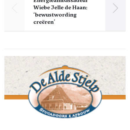
Energieambassadeur
Dok
Wiebe Jelle de Haan:
Doc
‘bewustwording
creëren’