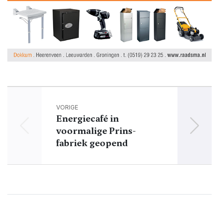
VORIGE
Energiecafé in
Provi
voormalige Prins-
ve
fabriek geopend