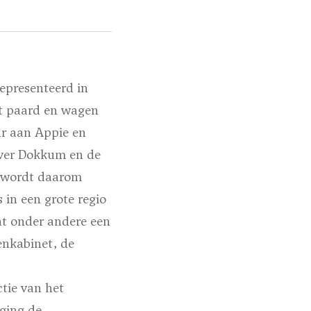
presenteerd in
t paard en wagen
ar aan Appie en
over Dokkum en de
d wordt daarom
 in een grote regio
at onder andere een
enkabinet, de
tie van het
 ging de