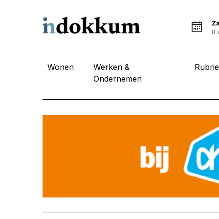
Z
8 
Wonen
Werken &
Rubri
Ondernemen