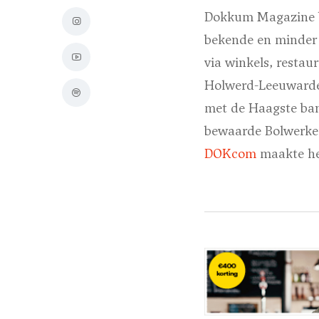
Dokkum Magazine be
bekende en minder 
via winkels, restau
Holwerd-Leeuwarden
met de Haagste ban
bewaarde Bolwerke
DOKcom
maakte he