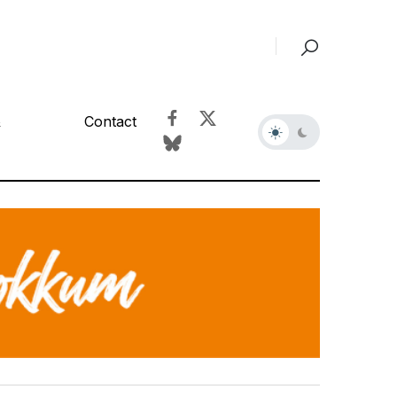
&
Contact
r