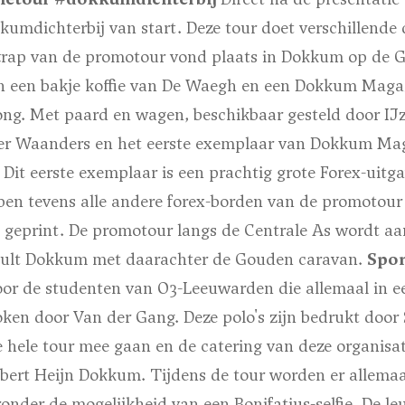
umdichterbij van start. Deze tour doet verschillend
rap van de promotour vond plaats in Dokkum op de G
n een bakje koffie van De Waegh en een Dokkum Maga
ong. Met paard en wagen, beschikbaar gesteld door I
r Waanders en het eerste exemplaar van Dokkum Ma
 Dit eerste exemplaar is een prachtig grote Forex-uit
ben tevens alle andere forex-borden van de promotour 
geprint. De promotour langs de Centrale As wordt aa
ult Dokkum met daarachter de Gouden caravan.
Spo
or de studenten van O3-Leeuwarden die allemaal in e
token door Van der Gang. Deze polo's zijn bedrukt door
e hele tour mee gaan en de catering van deze organisa
bert Heijn Dokkum. Tijdens de tour worden er allemaal
nder de mogelijkheid van een Bonifatius-selfie. De leu