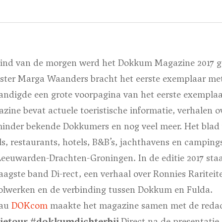
ind van de morgen werd het Dokkum Magazine 2017 ge
ter Marga Waanders bracht het eerste exemplaar me
handigde een grote voorpagina van het eerste exempla
ine bevat actuele toeristische informatie, verhalen 
minder bekende Dokkumers en nog veel meer. Het bla
ls, restaurants, hotels, B&B’s, jachthavens en campings
-Leeuwarden-Drachten-Groningen. In de editie 2017 sta
agste band Di-rect, een verhaal over Ronnies Rariteit
lwerken en de verbinding tussen Dokkum en Fulda.
eau
DOKcom
maakte het magazine samen met de redac
ietour #dokkumdichterbij
Direct na de presentatie