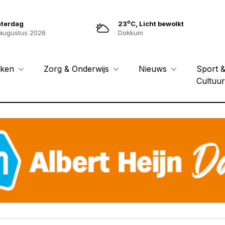
o
aterdag
23
C, Licht bewolkt
augustus 2026
Dokkum
Sport 
eken
Zorg & Onderwijs
Nieuws
Cultuu