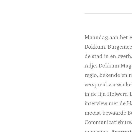
Maandag aan het e
Dokkum. Burgemees
de stad in en over
Adje. Dokkum Magaz
regio, bekende en 
verspreid via winke
in de lijn Holwerd
interview met de Ha
mooist bewaarde Bo
Communicatiebur
magazine.
Promot