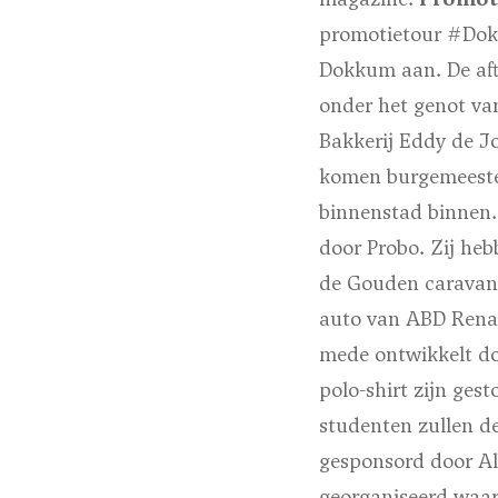
promotietour #Dokk
Dokkum aan. De aft
onder het genot va
Bakkerij Eddy de J
komen burgemeeste
binnenstad binnen.
door Probo. Zij heb
de Gouden caravan 
auto van ABD Rena
mede ontwikkelt do
polo-shirt zijn ges
studenten zullen d
gesponsord door Al
georganiseerd waaro