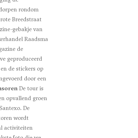
e dorpen rondom
rote Breedstraat
zine-gebakje van
Jzerhandel Raadsma
gazine de
gave geproduceerd
en de stickers op
ngevoerd door een
nsoren
De tour is
en opvallend groen
 Santexo. De
toren wordt
 activiteiten
kste foto die we