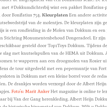
 met #Dokkumdichterbij wint een pakket Bonifatius-
 door Bonifatius 754.
Kleurplaten
Een andere activit
tselwedstrijd van de molentjes. De kleurplaten zijn g
rijs is een rondleiding in de Molen van Dokkum en een
n Stichting Monumentenbehoud Dongeradeel. Er zijn 
eschikbaar gesteld door Top1Toys Dokkum. Tijdens d
e slag met knutselspullen van de HEMA uit Dokkum. A
komen te wapperen aan een droogmolen van Rosier ui
dens de tour uitgedeeld met een pepermuntje van Fort
gesloten in Dokkum met een kleine borrel voor de reda
en. De drankjes worden verzorgd door de Albert Heij
apjes.
Foto's: Marit Anker
Het magazine is online te l
baar bij Van der Gang herenkleding, Albert Heijn Dokk
in de historische binnenstad van Dokkum. Wilt u Dok