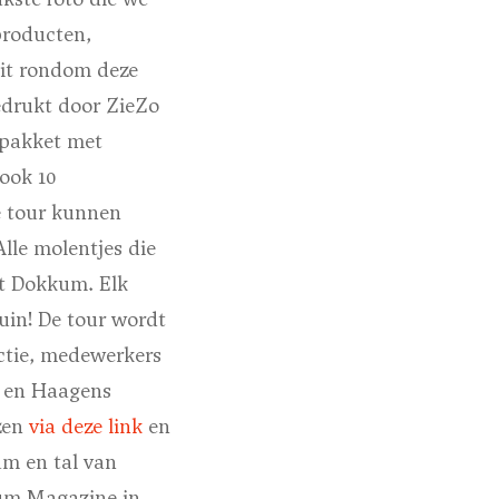
producten,
eit rondom deze
edrukt door ZieZo
 pakket met
ook 10
e tour kunnen
lle molentjes die
t Dokkum. Elk
uin! De tour wordt
ctie, medewerkers
n en Haagens
ezen
via deze link
en
um en tal van
kum Magazine in