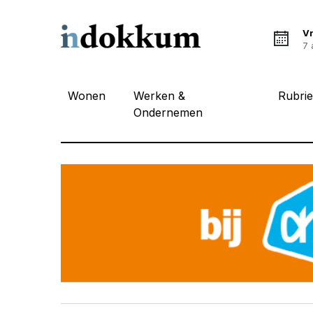
Vr
7 
Wonen
Werken &
Rubri
Ondernemen