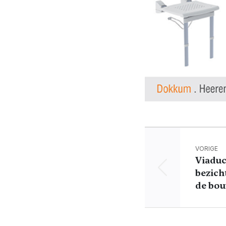
VORIGE
Viadu
bezich
de bo