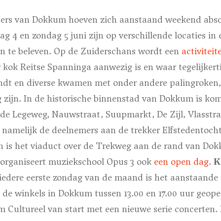
ers van Dokkum hoeven zich aanstaand weekend absol
g 4 en zondag 5 juni zijn op verschillende locaties in 
ten te beleven. Op de Zuiderschans wordt een
activitei
 kok Reitse Spanninga aanwezig is en waar tegelijkert
indt en diverse kwamen met onder andere palingroken
 zijn. In de historische binnenstad van Dokkum is ko
 de Legeweg, Nauwstraat, Suupmarkt, De Zijl, Vlasstra
amelijk de deelnemers aan de trekker Elfstedentocht.
 is het viaduct over de Trekweg aan de rand van Do
 organiseert muziekschool Opus 3 ook
een open dag
.
K
 iedere eerste zondag van de maand is het aanstaande
 de winkels in Dokkum tussen 13.00 en 17.00 uur geope
 Cultureel van start met een nieuwe serie concerten. 