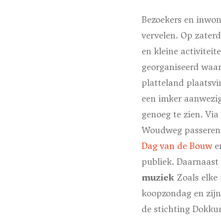
Bezoekers en inwon
vervelen. Op zaterda
en kleine activitei
georganiseerd waar
platteland plaatsv
een imker aanwezig
genoeg te zien. Via
Woudweg passeren n
Dag van de Bouw
en
publiek. Daarnaast
muziek
Zoals elke
koopzondag en zijn
de stichting Dokkum