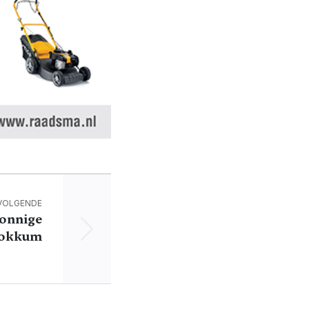
VOLGENDE
zonnige
 Dokkum