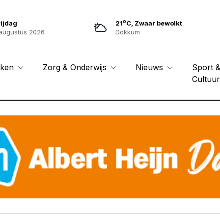
o
ijdag
21
C, Zwaar bewolkt
augustus 2026
Dokkum
Sport 
eken
Zorg & Onderwijs
Nieuws
Cultuu