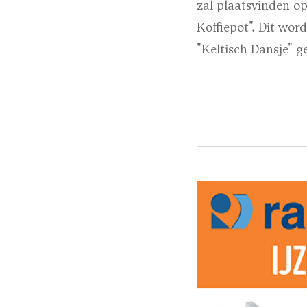
zal plaatsvinden o
Koffiepot". Dit wor
"Keltisch Dansje" g