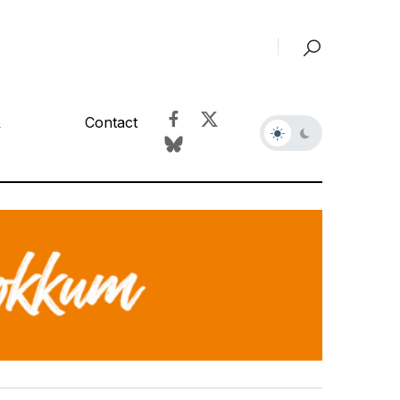
&
Contact
r