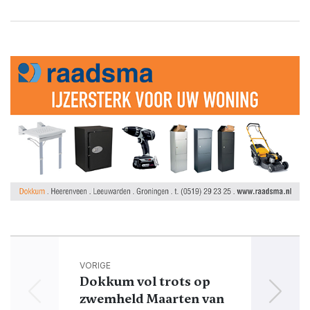
VORIGE
Dokkum vol trots op
zwemheld Maarten van
Tr