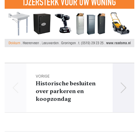
VORIGE
Historische besluiten
Onde
over parkeren en
in 
koopzondag