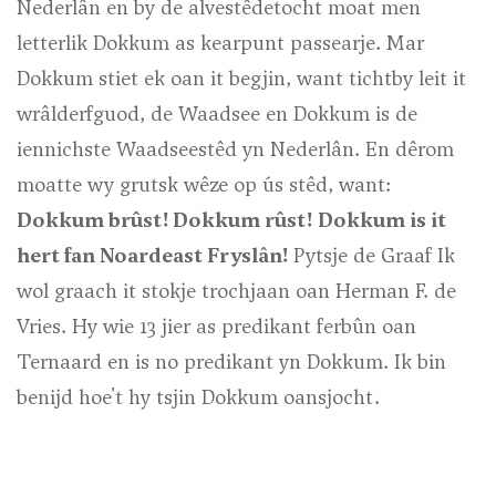
Nederlân en by de alvestêdetocht moat men
letterlik Dokkum as kearpunt passearje. Mar
Dokkum stiet ek oan it begjin, want tichtby leit it
wrâlderfguod, de Waadsee en Dokkum is de
iennichste Waadseestêd yn Nederlân. En dêrom
moatte wy grutsk wêze op ús stêd, want:
Dokkum brûst!
Dokkum rûst!
Dokkum is it
hert fan Noardeast Fryslân!
Pytsje de Graaf Ik
wol graach it stokje trochjaan oan Herman F. de
Vries. Hy wie 13 jier as predikant ferbûn oan
Ternaard en is no predikant yn Dokkum. Ik bin
benijd hoe't hy tsjin Dokkum oansjocht.