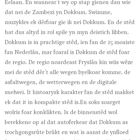
Eelaan. En wannear't wy op stap gienen dan wie
dat nei de Zambezi yn Dokkum. Swimme,
muzykles ek dêrfoar gie ik nei Dokkum. En de stêd
hat dus altyd in rol spile yn myn deistich libben.
Dokkum is in prachtige stêd, ien fan de 25 moaiste
fan Nederlân, mar foaral is Dokkum de stêd foar
de regio. De regio noardeast Fryslân kin wiis wêze
mei de stêd dêr't alle wegen byelkoar komme, de
asfaltwegen, de wetterwegen en de digitale
snelwei. It histoarysk karakter fan de stêd makket
ek dat it in kompakte stêd is.En soks soarget
wolris foar konklikten. Is de binnenstêd wol
berekkene op al dat autoferkear dat Dokkum as
trochgongsrûte brûkt en wat is aanst de ynfloed