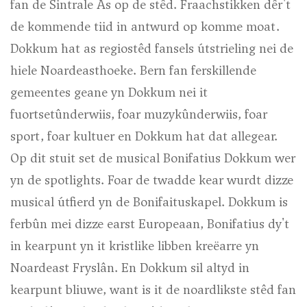
fan de Sintrale As op de stêd. Fraachstikken dêr't
de kommende tiid in antwurd op komme moat.
Dokkum hat as regiostêd fansels útstrieling nei de
hiele Noardeasthoeke. Bern fan ferskillende
gemeentes geane yn Dokkum nei it
fuortsetûnderwiis, foar muzykûnderwiis, foar
sport, foar kultuer en Dokkum hat dat allegear.
Op dit stuit set de musical Bonifatius Dokkum wer
yn de spotlights. Foar de twadde kear wurdt dizze
musical útfierd yn de Bonifaituskapel. Dokkum is
ferbûn mei dizze earst Europeaan, Bonifatius dy't
in kearpunt yn it kristlike libben kreëarre yn
Noardeast Fryslân. En Dokkum sil altyd in
kearpunt bliuwe, want is it de noardlikste stêd fan