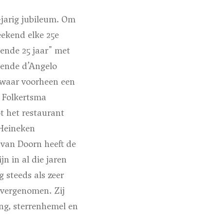
-jarig jubileum. Om
eekend elke 25e
gende 25 jaar" met
pende d’Angelo
 waar voorheen een
y Folkertsma
t het restaurant
 Heineken
 van Doorn heeft de
n in al die jaren
 steeds als zeer
overgenomen. Zij
ng, sterrenhemel en