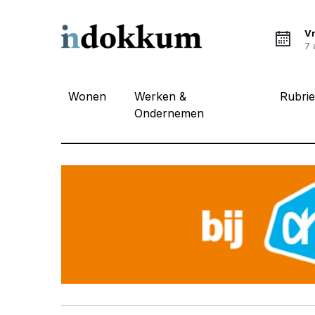
Vr
7 
Wonen
Werken &
Rubri
Ondernemen