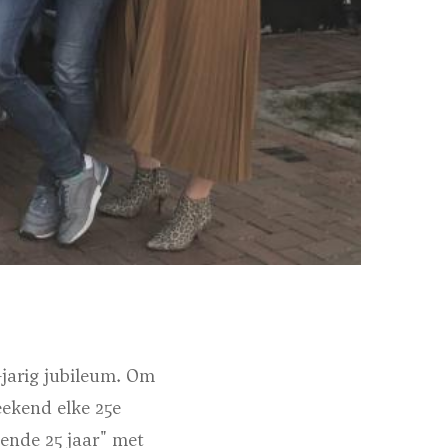
-jarig jubileum. Om
eekend elke 25e
gende 25 jaar" met