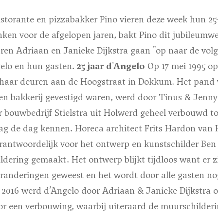
istorante en pizzabakker Pino vieren deze week hun 25
nken voor de afgelopen jaren, bakt Pino dit jubileumw
aren Adriaan en Janieke Dijkstra gaan "op naar de vol
elo en hun gasten.
25 jaar d'Angelo
Op 17 mei 1995 o
e haar deuren aan de Hoogstraat in Dokkum. Het pand
een bakkerij gevestigd waren, werd door Tinus & Jenn
 bouwbedrijf Stielstra uit Holwerd geheel verbouwd to
ag de dag kennen. Horeca architect Frits Hardon van
rantwoordelijk voor het ontwerp en kunstschilder Ben
dering gemaakt. Het ontwerp blijkt tijdloos want er zij
randeringen geweest en het wordt door alle gasten nog
n 2016 werd d’Angelo door Adriaan & Janieke Dijkstra 
r een verbouwing, waarbij uiteraard de muurschilderi