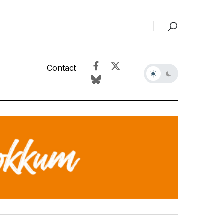
&
Contact
r