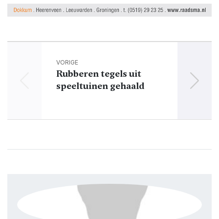
VORIGE
Rubberen tegels uit
Admir
speeltuinen gehaald
4