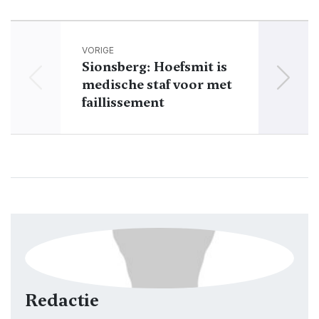
VORIGE
Sionsberg: Hoefsmit is
Kort
medische staf voor met
half
faillissement
Redactie