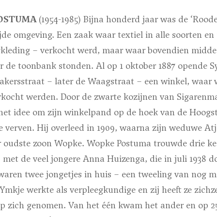
POSTUMA
(1954-1985) Bijna honderd jaar was de
‘Roode
de omgeving. Een zaak waar textiel in alle soorten e
kleding – verkocht werd, maar waar bovendien midde
 de toonbank stonden. Al op 1 oktober 1887 opende 
kersstraat – later de Waagstraat – een winkel, waar 
erkocht werden. Door de zwarte kozijnen van Sigarenm
t idee om zijn winkelpand op de hoek van de Hoogst
e verven. Hij overleed in 1909, waarna zijn weduwe At
r oudste zoon Wopke. Wopke Postuma trouwde drie kee
 met de veel jongere Anna Huizenga, die in juli 1938 d
 waren twee jongetjes in huis – een tweeling van nog m
Ymkje werkte als verpleegkundige en zij heeft ze zichz
op zich genomen. Van het één kwam het ander en op 25