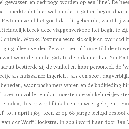
eel gewassen en gedroogd worden op een
‘line’
. De hee
ie – merkte dat hier wel handel in zat en begon daarna
Postuma vond het goed dat dit gebeurde, want hij was
iteindelijk bleek deze vlaggenverkoop het begin te zi
entrale. Wopke Postuma werd ziekelijk en overleed in 
a ging alleen verder. Ze was toen al lange tijd de stu
 wist waar de handel zat. In de opkamer had Ym Post
aaruit bestierde zij de winkel en haar personeel, de ‘w
tje als huiskamer ingericht, als een soort dagverblijf
r beneden, waar paskamers waren en de badkleding hi
 boven op zolder en dan moesten de winkelmeisjes ste
e halen, dus er werd flink heen en weer gelopen… Y
l’
tot 1 april 1985, toen ze op 68-jarige leeftijd besloot
van der Werff-Hoekstra. In 2008 werd haar door Jan