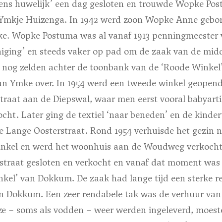
ns huwelijk’
een dag gesloten en trouwde Wopke Pos
e Ymkje Huizenga. In 1942 werd zoon Wopke Anne gebor
ke. Wopke Postuma was al vanaf 1913 penningmeester
ging’ en steeds vaker op pad om de zaak van de mid
s nog zelden achter de toonbank van de
‘Roode Winkel
an Ymke over. In 1954 werd een tweede winkel geopen
raat aan de Diepswal, waar men eerst vooral babyarti
cht. Later ging de textiel ‘naar beneden’ en de kind
e Lange Oosterstraat. Rond 1954 verhuisde het gezin 
nkel en werd het woonhuis aan de Woudweg verkocht. 
rstraat gesloten en verkocht en vanaf dat moment was
nkel’
van Dokkum. De zaak had lange tijd een sterke re
in Dokkum. Een zeer rendabele tak was de verhuur van
 ze – soms als vodden – weer werden ingeleverd, moest