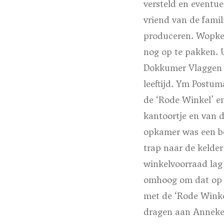
versteld en eventu
vriend van de famil
produceren. Wopke 
nog op te pakken. U
Dokkumer Vlaggen C
leeftijd. Ym Postum
de
‘Rode Winkel’
en
kantoortje en van d
opkamer was een bee
trap naar de kelde
winkelvoorraad lag
omhoog om dat op t
met de
‘Rode Winke
dragen aan Anneke 