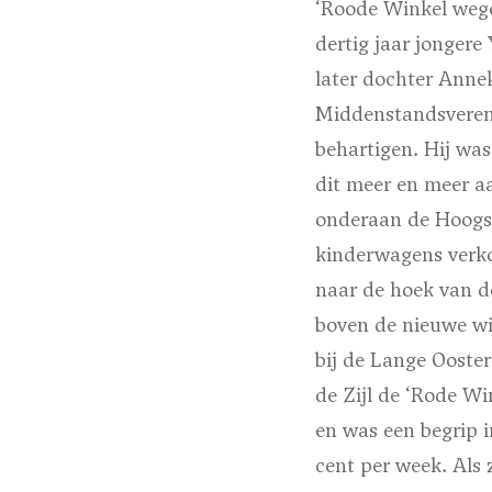
‘Roode Winkel
wege
dertig jaar jonger
later dochter Anne
Middenstandsvereni
behartigen. Hij wa
dit meer en meer a
onderaan de Hoogst
kinderwagens verko
naar de hoek van d
boven de nieuwe wi
bij de Lange Ooste
de Zijl de
‘Rode Wi
en was een begrip 
cent per week. Als