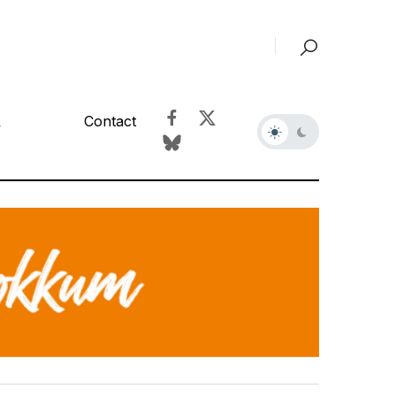
&
Contact
r