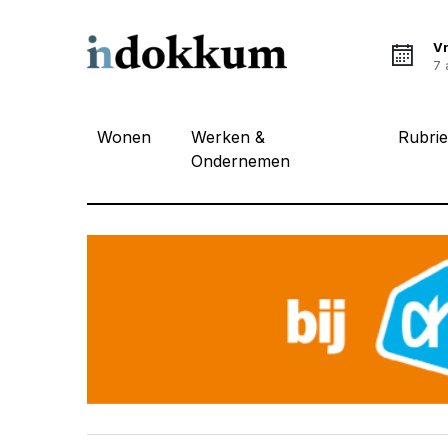
Vr
7 
Wonen
Werken &
Rubri
Ondernemen