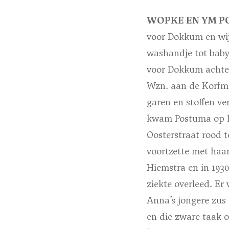
WOPKE EN YM 
voor Dokkum en wij
washandje tot baby
voor Dokkum achter
Wzn. aan de Korfma
garen en stoffen v
kwam Postuma op he
Oosterstraat rood t
voortzette met haa
Hiemstra en in 1930
ziekte overleed. Er
Anna’s jongere zus 
en die zware taak 