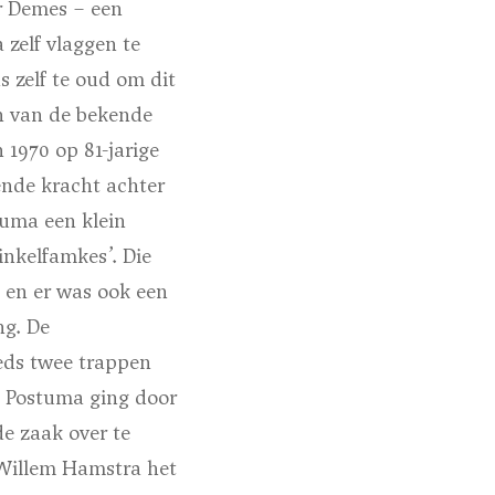
r Demes – een
 zelf vlaggen te
 zelf te oud om dit
jn van de bekende
1970 op 81-jarige
wende kracht achter
uma een klein
inkelfamkes’. Die
, en er was ook een
ng. De
eds twee trappen
m Postuma ging door
 de zaak over te
 Willem Hamstra het