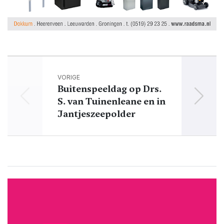
VORIGE
Buitenspeeldag op Drs.
S. van Tuinenleane en in
Pa
Jantjeszeepolder