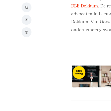
DBE Dokkum
. De r
advocaten in Leeuwa
Dokkum. Van Oorscho
ondernemers gewoon 