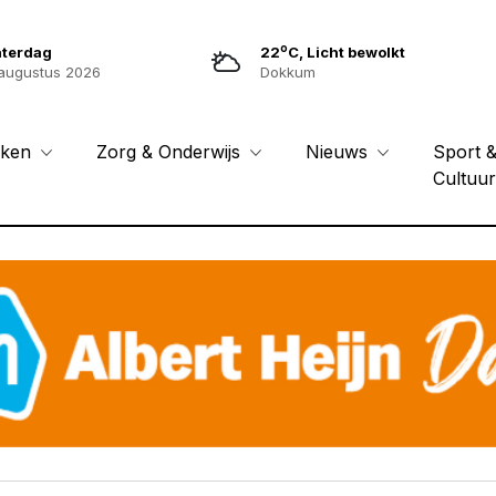
o
aterdag
22
C, Licht bewolkt
augustus 2026
Dokkum
Sport 
eken
Zorg & Onderwijs
Nieuws
Cultuu