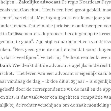
helpen”.
Zakelijke advocaat
De regio Noardeast-Frys
oals van Oorschot. “Het is een heel groot gebied, maar
rlener”, vertelt hij. Met ingang van het nieuwe jaar ga
ondernemers. Dat zijn alle juridische onderwerpen vo
el in faillissementen. Ik probeer dus dingen op te losse
n aan te gaan”. Zijn stijl is daarbij niet een van briev
iken. “Nee, geen geachte confrère en dat soort ding
, dat is veel fijner”, vertelt hij. “Je hebt een leuk leve
tbank
Wie denkt dat de advocaat dagelijks in de recht
orschot: “Het leven van een advocaat is eigenlijk saai.
r vandaag de dag – ik doe dit al 25 jaar – is eigenlijk
geleefd door de correspondentie via de mail en de app”.
n ziet, is dat vaak voor een zogeheten comparitie van 
ijk bij de rechter verschijnen om de zaak mondeling t