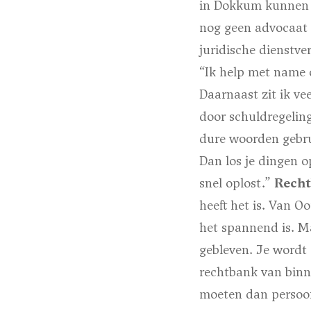
in Dokkum kunnen 
nog geen advocaat z
juridische dienstve
“Ik help met name 
Daarnaast zit ik ve
door schuldregelinge
dure woorden gebru
Dan los je dingen op
snel oplost.”
Rech
heeft het is. Van O
het spannend is. Maa
gebleven. Je wordt 
rechtbank van binne
moeten dan persoonl