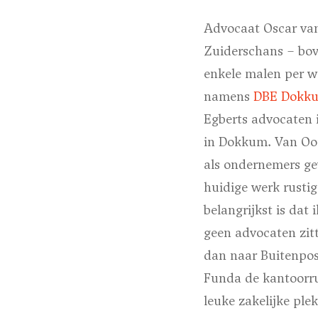
Advocaat Oscar van
Zuiderschans – bov
enkele malen per w
namens
DBE Dokk
Egberts advocaten i
in Dokkum. Van Oors
als ondernemers gew
huidige werk rustig
belangrijkst is dat 
geen advocaten zitt
dan naar Buitenpos
Funda de kantoorru
leuke zakelijke ple