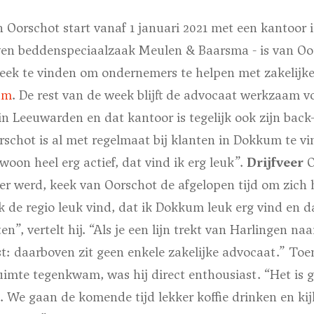
 Oorschot start vanaf 1 januari 2021 met een kantoor
en beddenspeciaalzaak Meulen & Baarsma - is van Oo
eek te vinden om ondernemers te helpen met zakelijk
um
. De rest van de week blijft de advocaat werkzaam v
n Leeuwarden en dat kantoor is tegelijk ook zijn back
chot is al met regelmaat bij klanten in Dokkum te vin
oon heel erg actief, dat vind ik erg leuk”.
Drijfveer
O
er werd, keek van Oorschot de afgelopen tijd om zich 
ik de regio leuk vind, dat ik Dokkum leuk erg vind en da
en”, vertelt hij. “Als je een lijn trekt van Harlingen n
t: daarboven zit geen enkele zakelijke advocaat.” To
imte tegenkwam, was hij direct enthousiast. “Het is 
k. We gaan de komende tijd lekker koffie drinken en k