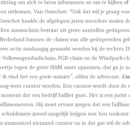
 zitting om zich te laten informeren en om te kijken of 
en uitkomen. Van Oorschot: “Ook dat wil je graag voor
Oorschot haalde de afgelopen jaren meerdere malen d
 Een massaclaim bestaat uit grote aantallen gedupeer
 Nederland kunnen de claims van alle gedupeerden g
ieve actie aanhangig gemaakt worden bij de rechter. D
 VolkswagenAudiclaim, PGB-claim en de Windpark-claim
ertje tegen de grote NAM moet opnemen, dat ga je noo
r ik vind het een goeie manier”, aldus de advocaat.
Cu
raag weer curator worden. Een curator wordt door de 
oment dat een bedrijf failliet gaat. Het is een jurist d
faillissementen. Hij moet ervoor zorgen dat een failli
schuldeisers zoveel mogelijk krijgen wat hen toekomt.
is momenteel niemand curator en in dat gat wil de ad