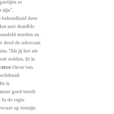
partijen er
 zijn”.
e bekendheid door
den met dezelfde
ebundeld worden en
it deed de advocaat
. “Als jij het als
it redden. Er is
rator
Oscar van
rechtbank
ie is
ssement goed wordt
 In de regio
vocaat op termijn