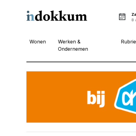
Z
8 
Wonen
Werken &
Rubri
Ondernemen