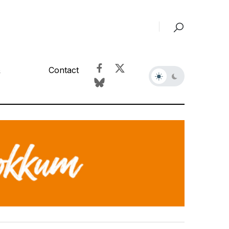
&
Contact
r