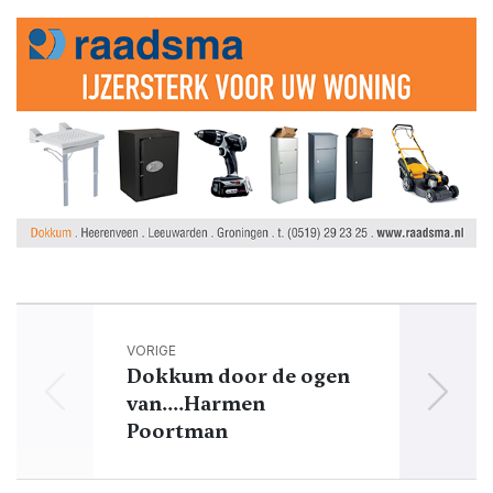
VORIGE
Dokkum door de ogen
van....Harmen
Poortman
D