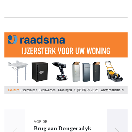
VORIGE
Brug aan Dongeradyk
Jaa