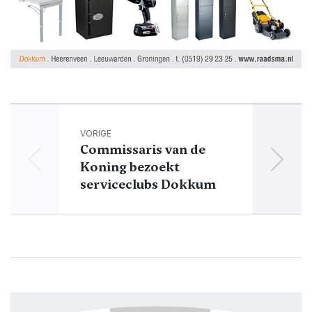
VORIGE
Commissaris van de
Drie
Koning bezoekt
Ho
serviceclubs Dokkum