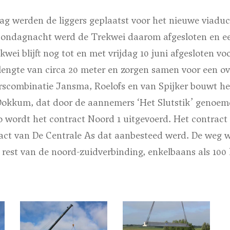
 werden de liggers geplaatst voor het nieuwe viaduc
ondagnacht werd de Trekwei daarom afgesloten en ee
ei blijft nog tot en met vrijdag 10 juni afgesloten voor
 lengte van circa 20 meter en zorgen samen voor een o
scombinatie Jansma, Roelofs en van Spijker bouwt he
Dokkum, dat door de aannemers ‘Het Slutstik’ genoem
o wordt het contract Noord 1 uitgevoerd. Het contract
act van De Centrale As dat aanbesteed werd. De weg wo
e rest van de noord-zuidverbinding, enkelbaans als 10