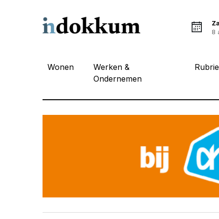
Z
8 
Wonen
Werken &
Rubri
Ondernemen