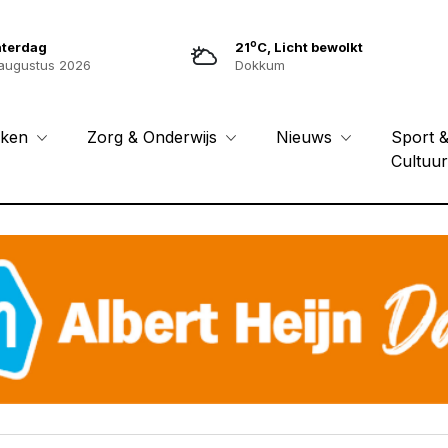
o
aterdag
21
C, Licht bewolkt
augustus 2026
Dokkum
Sport 
eken
Zorg & Onderwijs
Nieuws
Cultuu