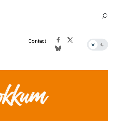
&
Contact
r