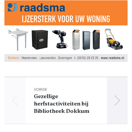
VORIGE
Gezellige
herfstactiviteiten bij
Bibliotheek Dokkum
best