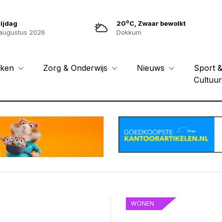
o
ijdag
20
C, Zwaar bewolkt
augustus 2026
Dokkum
Sport 
eken
Zorg & Onderwijs
Nieuws
Cultuu
WONEN