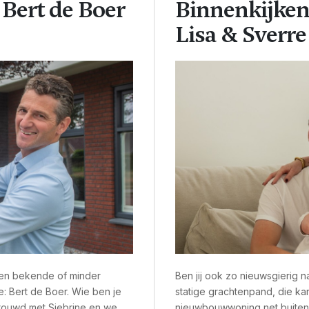
Bert de Boer
Binnenkijken
Lisa & Sverre
een bekende of minder
Ben jij ook zo nieuwsgierig n
e Boer. Wie ben je
statige grachtenpand, die kar
etrouwd met Siebrine en we
nieuwbouwwoning net buiten