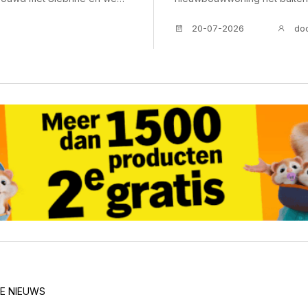
um. Ik ben makelaar van
deuren van een bijzonder hu
20-07-2026
do
nze kantoren bevinden zich
verrassende woonideeën en p
nze vestiging in Dokkum op
inspireren! Deze keer waren w
 jaar zitten. Hoe ziet
Bewoners: Klaas, Lisa & zoo
een kopje koffie. Als het
Soort huis: stadswoning Gebo
tainbike of racefiets.
2022 Laatst veranderd in hui
 eten of een terrasje
Waarom zijn jullie op dit huis
ker een beetje actief zijn en
introk. Klaas viel destijds op
Ik viel voor dit huis door de
Dokkum. Daar heb je
hoge plafond. Wat maakt dat het hier zo fijn wonen is? We wonen tussen het
t. Dat is altijd een mooi
bolwerk en de binnenstad, m
tegelijkertijd ervaren we veel
aciliteiten die je, in mijn
totaal niet het idee dat je i
liteiten, noem maar op. Wat
ook de rust die Dokkum ook h
ers niks meegedaan. Maak
wonen. Daarnaast hebben we 
 meer gebruik van kan
vroeg in het seizoen al heerlijk buiten ku
aan het huis om het te krijge
n bekijken en er echt even
benedenverdieping van A tot
E NIEUWS
ken. Ik ben zelf een keer in
toilet zijn compleet gerenov