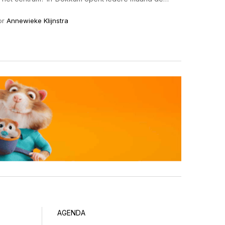
is. We nemen we je mee naar de mooiste interieurs,
or
Annewieke Klijnstra
ersoonlijke verhalen van de bewoners. Laat je
e te gast bij Klaas, Lisa en hun zoontje Sverre.
ntje Sverre Waar: binnenstad van Dokkum, Stenendam
uwd in: begin 1900 Bewoners sinds: Klaas 2019, Lisa
s: de kinderkamer van Sverre Instagram: @dromhus.nl
 gevallen? Klaas woonde al in het huis toen ik erbij
 de locatie, in de binnenstad en de ruimte in de woning.
 authentieke elementen, de grote ramen, het licht en het
et een minuut lopen staan we in de Hoogstraat. Maar
 rust in huis. Zodra de voordeur dicht gaat heb je
n de binnenstad bent. De combinatie van de reuring, maar
eeft en het prachtige bolwerk, is voor ons heel fijn
een fijne stadstuin op het zuiden waardoor we heel
nnen genieten. Hebben jullie veel gedaan
n zoals het nu is? In 2024 hebben we de hele
 Z aangepakt. Zowel de badkamer, keuken, hal en
AGENDA
eerd. De hele benedenverdieping is gestuct. En toen