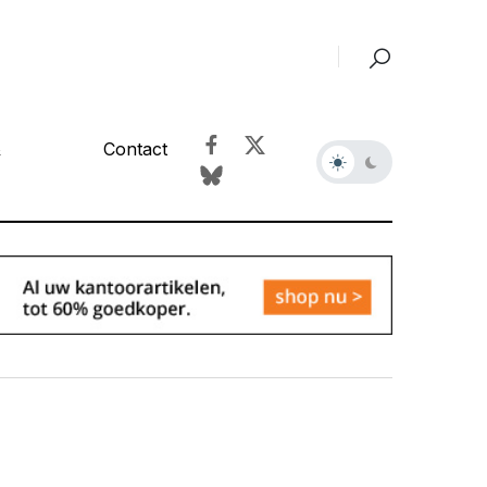
&
Contact
r