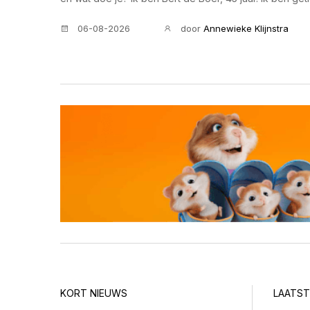
hebben drie kinderen. Ik woon nu twintig jaar in Dokk
06-08-2026
door
Annewieke Klijnstra
beroep en mede-eigenaar van Elfsteden Makelaars. O
in Leeuwarden en Dokkum. Zelf werk ik veel vanuit o
de Grote Breedstraat, waar we inmiddels ook alweer anderhalf
jouw ideale dag eruit? Even starten met een ontbijt en 
mooi weer is even lekker een rondje maken op de moun
Daarna iets leuks doen met mijn gezin, zoals een hapje
pakken. Zo zou een ideale dag er voor mij uitzien. Lek
het liefst buiten. Ik ben niet zo’n stilzitter. Het mooiste plekje van Dokkum is? De
Bolwerken met het water eromheen, dat vind ik écht 
prachtige uitzichten, op welk gedeelte je ook maar staa
blokje om even te wandelen. Wat mist Dokkum volgens jou nog? Ik mis eigenlijk
niks. Dokkum is een mooie, compacte stad en heeft alle f
ogen, nodig hebt. Scholen voor de kinderen, sportfaci
me wel te binnen schiet: de ijsbaan, daar wordt zom
daar bijvoorbeeld een skeelerbaan van, zodat er wat
worden gemaakt. Wat zou je doen als je een jaar vrij had zonder verplichtingen?
Dan zou ik willen reizen met mijn gezin. Andere lande
KORT NIEUWS
LAATST
wat langer op uit kunnen dan de gebruikelijke twee we